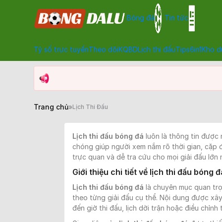
Bóng đá
Tin tức
Tỷ số trực tuyến
Theo dõi
KQBD
Lịch thi đấu
Tips
6in1
Kho dữ
Trang chủ
»
Lịch Thi Đấu
Lịch thi đấu bóng đá
luôn là thông tin được 
chóng giúp người xem nắm rõ thời gian, cặp đ
trực quan và dễ tra cứu cho mọi giải đấu lớn 
Giới thiệu chi tiết về lịch thi đấu bóng đ
Lịch thi đấu bóng đá
là chuyên mục quan trọ
theo từng giải đấu cụ thể. Nội dung được xây
đến giờ thi đấu, lịch dời trận hoặc điều chỉnh