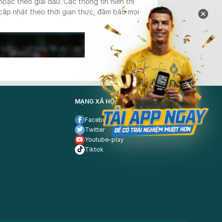
oặc theo giải đấu. Các thông tin hiển thị
ập nhật theo thời gian thực, đảm bảo mọi
MẠNG XÃ HỘI
Facebook
Twitter
Youtube-play
Tiktok