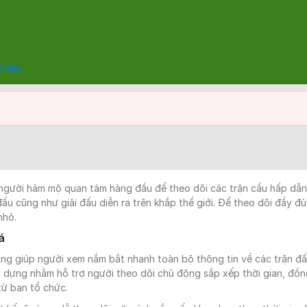
 liệu
người hâm mộ quan tâm hàng đầu để theo dõi các trận cầu hấp dẫn. 
ấu cũng như giải đấu diễn ra trên khắp thế giới. Để theo dõi đầy đ
nhỏ.
á
ng giúp người xem nắm bắt nhanh toàn bộ thông tin về các trận đấu
 dựng nhằm hỗ trợ người theo dõi chủ động sắp xếp thời gian, đồng 
 từ ban tổ chức.